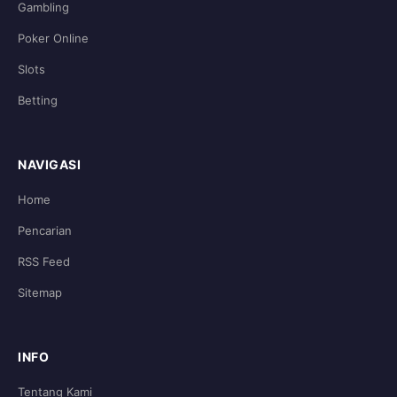
Gambling
Poker Online
Slots
Betting
NAVIGASI
Home
Pencarian
RSS Feed
Sitemap
INFO
Tentang Kami