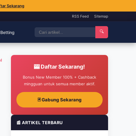
ftar Sekarang
RSS Feed
Sitemap
🔍
Betting
l
🎰 Daftar Sekarang!
Bonus New Member 100% + Cashback
mingguan untuk semua member aktif.
🃏 Gabung Sekarang
📰 ARTIKEL TERBARU