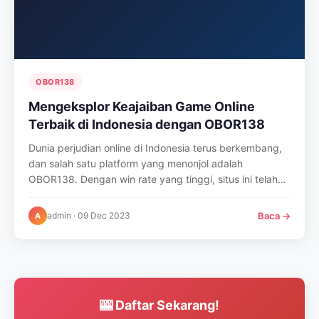
OBOR138
Mengeksplor Keajaiban Game Online
Terbaik di Indonesia dengan OBOR138
Dunia perjudian online di Indonesia terus berkembang,
dan salah satu platform yang menonjol adalah
OBOR138. Dengan win rate yang tinggi, situs ini telah
berhasil menarik perhatian para pemain game online....
admin
·
09 Dec 2023
Baca →
A
🎰 Daftar Sekarang!