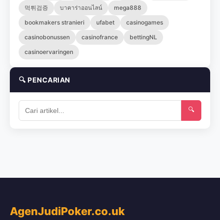
먹튀검증
บาคาร่าออนไลน์
mega888
bookmakers stranieri
ufabet
casinogames
casinobonussen
casinofrance
bettingNL
casinoervaringen
🔍 PENCARIAN
🔍
AgenJudiPoker.co.uk