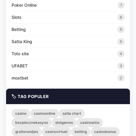
Poker Online
7
Slots
6
Betting
5
Satta King
5
Toto site
4
UFABET
3
mostbet
2
🏷️ TAG POPULER
casino
casinoonline
satta chart
bezpiecznekasyno
slotgames
casinowins
gratisrondjes
casinovirtuel
betting
casinobonus