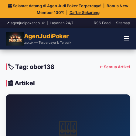
🎰 Selamat datang di Agen Judi Poker Terpercaya! | Bonus New
Member 100% |
Daftar Sekarang
📍 agenjudipoker.co.uk | Layanan 24/7
RSS Feed
Sitemap
AgenJudiPoker
☰
.co.uk — Terpercaya & Terbaik
🏷️ Tag: obor138
← Semua Artikel
📰 Artikel
🎰