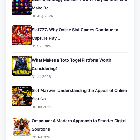
Make Be...
06 Aug 2026
Slot777: Why Online Slot Games Continue to
Capture Play...
01 Aug 2026
What Makes a Toto Togel Platform Worth
Considering?
31 Jul 2026
Slot Maxwin: Understanding the Appeal of Online
Slot Ga...
30 Jul 2026
Omacuan: A Modern Approach to Smarter Digital
Solutions
20 Jul 2026