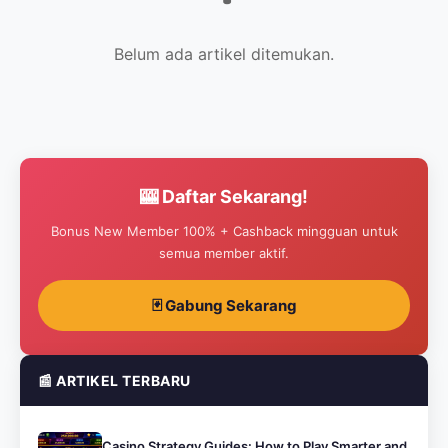
Belum ada artikel ditemukan.
🎰 Daftar Sekarang!
Bonus New Member 100% + Cashback mingguan untuk
semua member aktif.
🃏 Gabung Sekarang
📰 ARTIKEL TERBARU
Casino Strategy Guides: How to Play Smarter and