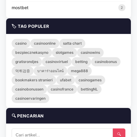
mostbet
2
🏷️ TAG POPULER
casino
casinoonline
satta chart
bezpiecznekasyno
slotgames
casinowins
gratisrondjes
casinovirtuel
betting
casinobonus
먹튀검증
บาคาร่าออนไลน์
mega888
bookmakers stranieri
ufabet
casinogames
casinobonussen
casinofrance
bettingNL
casinoervaringen
🔍 PENCARIAN
🔍