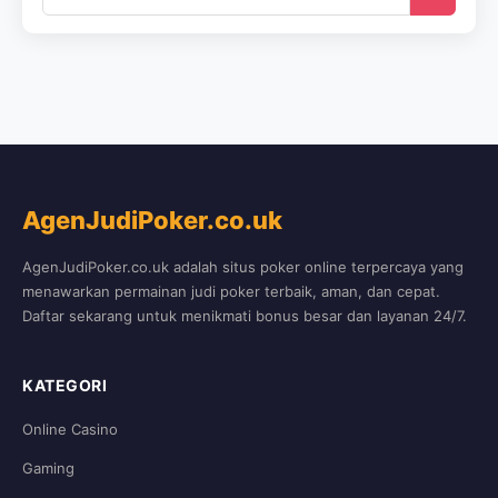
AgenJudiPoker.co.uk
AgenJudiPoker.co.uk adalah situs poker online terpercaya yang
menawarkan permainan judi poker terbaik, aman, dan cepat.
Daftar sekarang untuk menikmati bonus besar dan layanan 24/7.
KATEGORI
Online Casino
Gaming