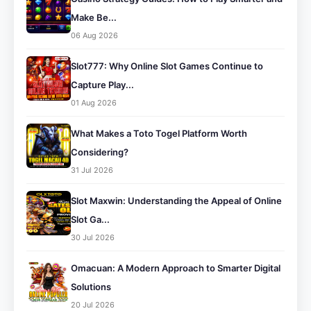
Make Be...
06 Aug 2026
Slot777: Why Online Slot Games Continue to
Capture Play...
01 Aug 2026
What Makes a Toto Togel Platform Worth
Considering?
31 Jul 2026
Slot Maxwin: Understanding the Appeal of Online
Slot Ga...
30 Jul 2026
Omacuan: A Modern Approach to Smarter Digital
Solutions
20 Jul 2026