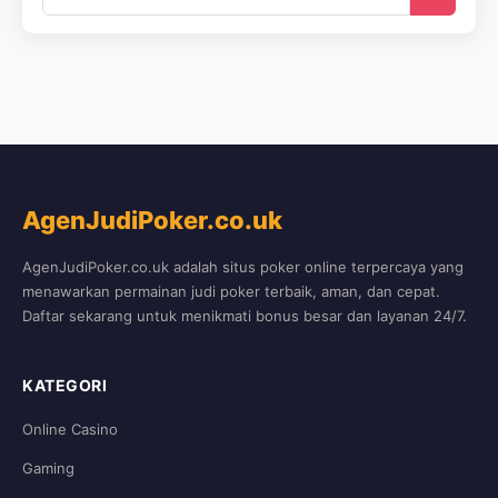
AgenJudiPoker.co.uk
AgenJudiPoker.co.uk adalah situs poker online terpercaya yang
menawarkan permainan judi poker terbaik, aman, dan cepat.
Daftar sekarang untuk menikmati bonus besar dan layanan 24/7.
KATEGORI
Online Casino
Gaming