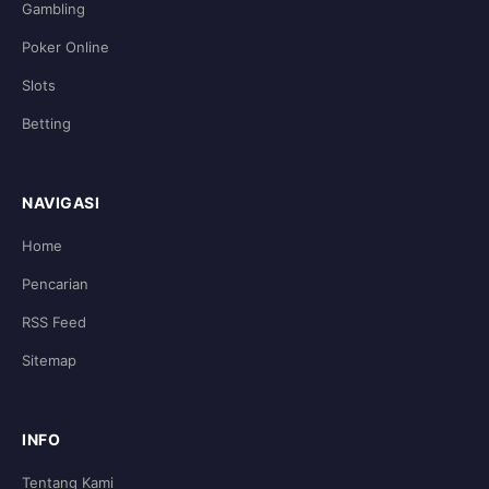
Gambling
Poker Online
Slots
Betting
NAVIGASI
Home
Pencarian
RSS Feed
Sitemap
INFO
Tentang Kami