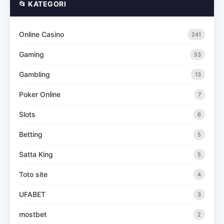
📂 KATEGORI
Online Casino
241
Gaming
53
Gambling
13
Poker Online
7
Slots
6
Betting
5
Satta King
5
Toto site
4
UFABET
3
mostbet
2