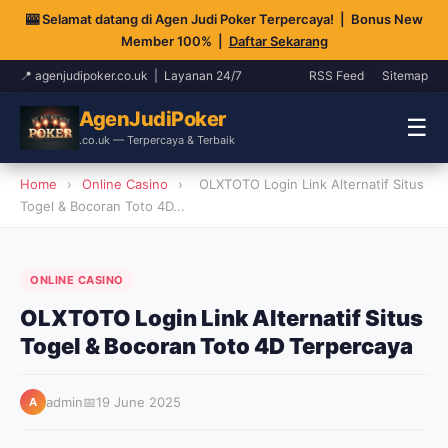
🎰 Selamat datang di Agen Judi Poker Terpercaya! | Bonus New
Member 100% |
Daftar Sekarang
📍 agenjudipoker.co.uk | Layanan 24/7
RSS Feed
Sitemap
AgenJudiPoker
☰
.co.uk — Terpercaya & Terbaik
Home
›
Online Casino
›
OLXTOTO Login Link Alternatif Situs
Togel & Bocoran Toto 4D...
ONLINE CASINO
OLXTOTO Login Link Alternatif Situs
Togel & Bocoran Toto 4D Terpercaya
admin
📅
19 June 2025
A