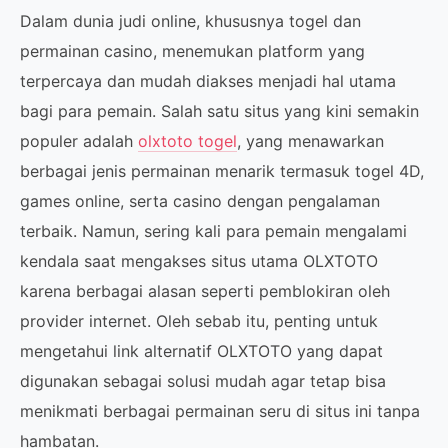
Dalam dunia judi online, khususnya togel dan
permainan casino, menemukan platform yang
terpercaya dan mudah diakses menjadi hal utama
bagi para pemain. Salah satu situs yang kini semakin
populer adalah
olxtoto togel
, yang menawarkan
berbagai jenis permainan menarik termasuk togel 4D,
games online, serta casino dengan pengalaman
terbaik. Namun, sering kali para pemain mengalami
kendala saat mengakses situs utama OLXTOTO
karena berbagai alasan seperti pemblokiran oleh
provider internet. Oleh sebab itu, penting untuk
mengetahui link alternatif OLXTOTO yang dapat
digunakan sebagai solusi mudah agar tetap bisa
menikmati berbagai permainan seru di situs ini tanpa
hambatan.