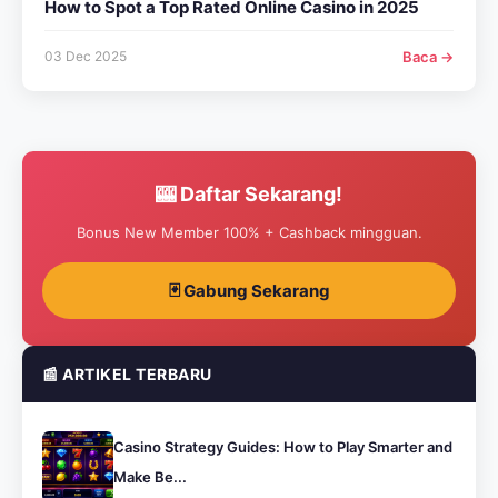
How to Spot a Top Rated Online Casino in 2025
03 Dec 2025
Baca →
🎰 Daftar Sekarang!
Bonus New Member 100% + Cashback mingguan.
🃏 Gabung Sekarang
📰 ARTIKEL TERBARU
Casino Strategy Guides: How to Play Smarter and
Make Be...